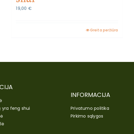
19,00
€
Greita peržiūra
CIJA
INFORMACIJA
ė
ų yra feng shui
Privatumo politika
lė
Pirkimo sąlygos
lė