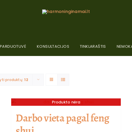
PARDUOTUVĖ
KONSULTACIJOS
TINKLARAŠTIS
NEMOKA
yti produktų:
12
Produkto nėra
Darbo vieta pagal feng
shui