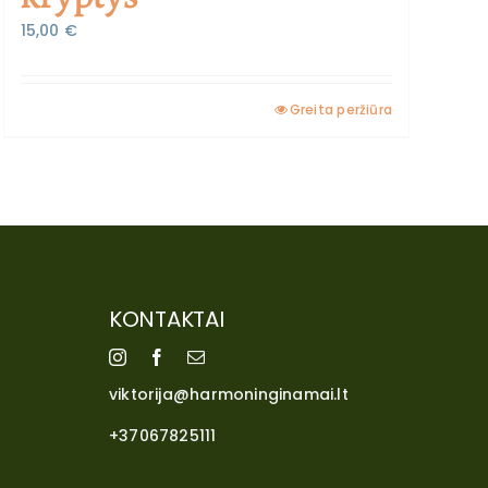
15,00
€
Greita peržiūra
KONTAKTAI
viktorija@harmoninginamai.lt
+37067825111