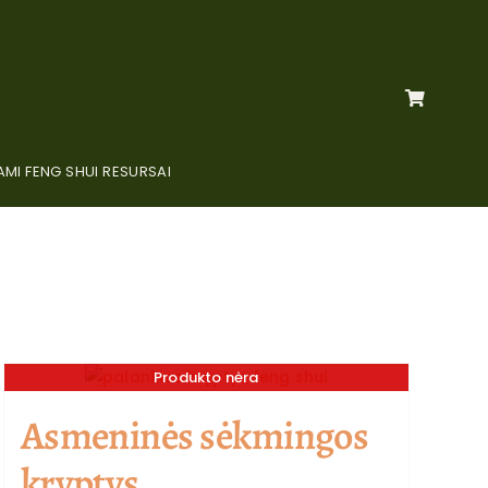
MI FENG SHUI RESURSAI
Produkto nėra
Asmeninės sėkmingos
kryptys