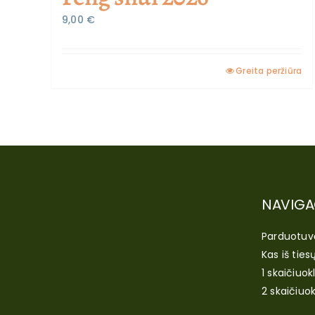
9,00
€
Greita peržiūra
NAVIGA
Parduotuv
Kas iš ties
1 skaičiuok
2 skaičiuok