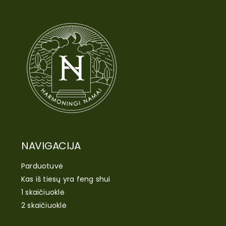
NAVIGACIJA
Parduotuvė
Kas iš tiesų yra feng shui
1 skaičiuoklė
2 skaičiuoklė