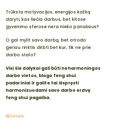
Trūksta motyvacijos, energijos kažką
daryti, kas liečia darbus, bet kitose
gyvenimo sferose nėra nieko panašaus?
O gal mylit savo darbą, bet atrodo
geriau rinktis dirbti bet kur, tik ne prie
darbo stalo?
Visi šie dalykai gali būti neharmoningos
darbo vietos,
blogo
feng shui
padariniai ir galite tai išspręsti
harmonizuodami savo darbo erdvę
feng shui pagalba.
Details