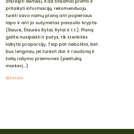
atkreipti dėmesį. Kad tinkamai priimti ir
pritaikyti informaciją, rekomenduoju
turėti savo namų planą ant popieriaus
lapo ir ant jo sužymėtas pasaulio kryptis
(Šiaurė, Šiaurės Rytai, Rytai ir t.t.). Planą
galite nusipiešti ir patys, tik stenkitės
laikytis proporcijų. Taip pat nebūtina, bet
bus lengviau, jei turėsit dar ir raudoną ir
žalią rašymo priemones (pieštuką,
markerį...)
Details