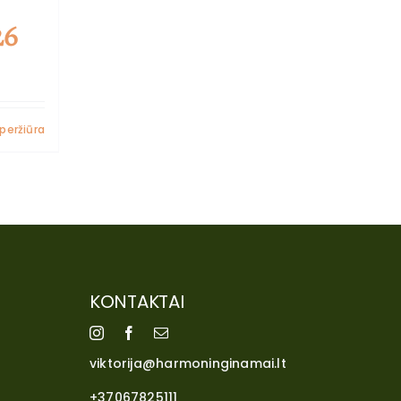
26
peržiūra
KONTAKTAI
viktorija@harmoninginamai.lt
+37067825111