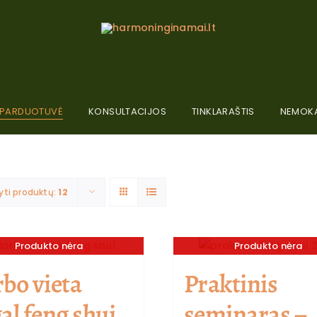
PARDUOTUVĖ
KONSULTACIJOS
TINKLARAŠTIS
NEMOKA
yti produktų:
12
Produkto nėra
Produkto nėra
bo vieta
Praktinis
al feng shui
seminaras –