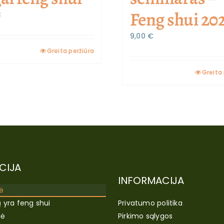
Feng shui 20
€
9,00
€
Greita peržiūra
Greita 
CIJA
INFORMACIJA
ė
ų yra feng shui
Privatumo politika
lė
Pirkimo sąlygos