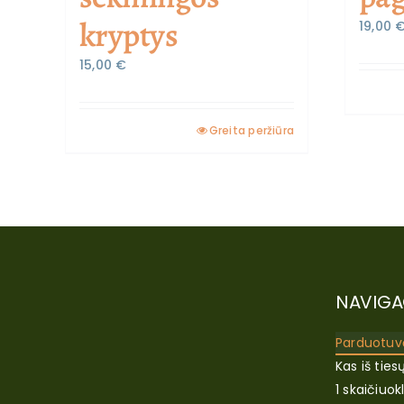
kryptys
19,00
15,00
€
Greita peržiūra
NAVIGA
Parduotuv
Kas iš ties
1 skaičiuok